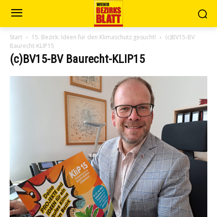
Start
15. Bezirk: Ideen für den Klimaschutz gesucht!
(c)BV15-BV
Baurecht-KLIP15
(c)BV15-BV Baurecht-KLIP15