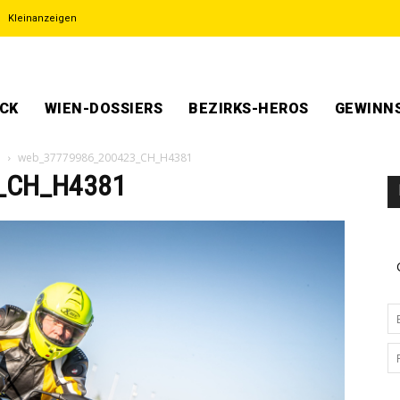
Kleinanzeigen
ECK
WIEN-DOSSIERS
BEZIRKS-HEROS
GEWINNS
n
web_37779986_200423_CH_H4381
_CH_H4381