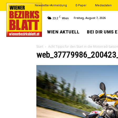
Newsletter-Anmeldung
E-Paper
Mediadaten
C
Freitag, August 7, 2026
23.2
Wien
WIEN AKTUELL
BEI DIR UMS 
Start
Acht Tipps für den Start in die Motorrad-Saiso
web_37779986_200423