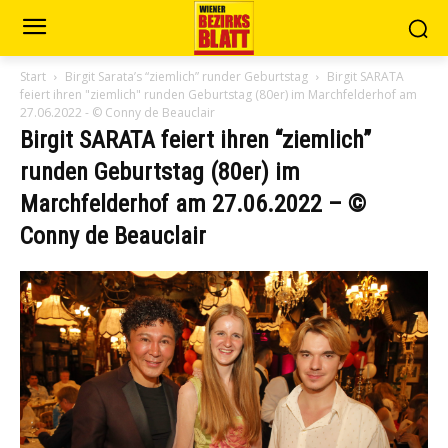
Start
Birgit Sarata’s “ziemlich” runder Geburtstag
Birgit SARATA
feiert ihren "ziemlich" runden Geburtstag (80er) im Marchfelderhof am
27.06.2022 - © Conny de Beauclair
Birgit SARATA feiert ihren “ziemlich”
runden Geburtstag (80er) im
Marchfelderhof am 27.06.2022 – ©
Conny de Beauclair