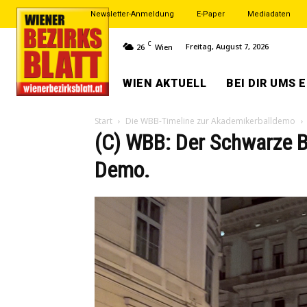
Newsletter-Anmeldung
E-Paper
Mediadaten
C
Freitag, August 7, 2026
26
Wien
WIEN AKTUELL
BEI DIR UMS 
Start
Die WBB-Timeline zur Akademikerballdemo
(C) WBB: Der Schwarze Bl
Demo.