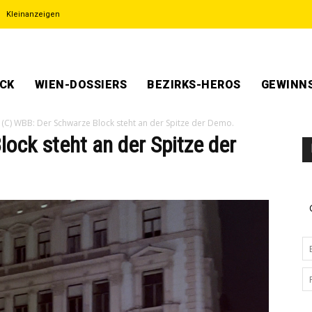
Kleinanzeigen
ECK
WIEN-DOSSIERS
BEZIRKS-HEROS
GEWINNS
(C) WBB: Der Schwarze Block steht an der Spitze der Demo.
ock steht an der Spitze der