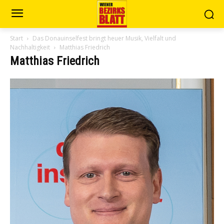
Start
Das Donauinselfest bringt heuer Musik, Vielfalt und
Nachhaltigkeit
Matthias Friedrich
Matthias Friedrich