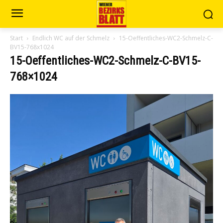
Start
Endlich WC auf der Schmelz
15-Oeffentliches-WC2-Schmelz-C-
BV15-768x1024
15-Oeffentliches-WC2-Schmelz-C-BV15-
768×1024