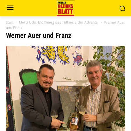
Start
Merci Udo: Eröffnung des Tullnerfelder Advents!
Werner Auer
und Franz
Werner Auer und Franz