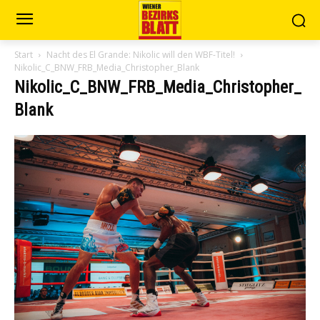
Start
Nacht des El Grande: Nikolic will den WBF-Titel!
Nikolic_C_BNW_FRB_Media_Christopher_Blank
Nikolic_C_BNW_FRB_Media_Christopher_
Blank