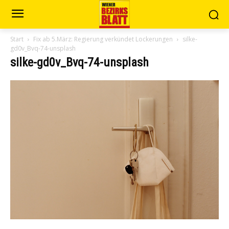
Start
Fix ab 5.März: Regierung verkündet Lockerungen
silke-
gd0v_Bvq-74-unsplash
silke-gd0v_Bvq-74-unsplash