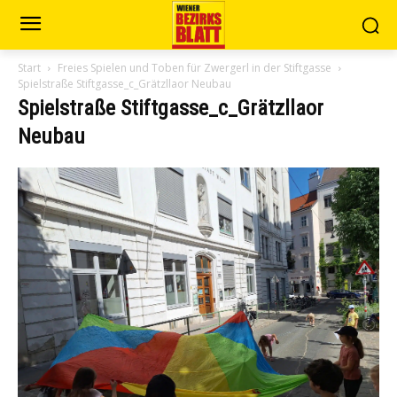
Start
Freies Spielen und Toben für Zwergerl in der Stiftgasse
Spielstraße Stiftgasse_c_Grätzllaor Neubau
Spielstraße Stiftgasse_c_Grätzllaor
Neubau