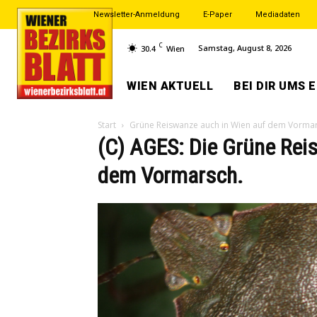
Newsletter-Anmeldung
E-Paper
Mediadaten
C
Samstag, August 8, 2026
30.4
Wien
WIEN AKTUELL
BEI DIR UMS 
Start
Grüne Reiswanze auch in Wien auf dem Vorma
(C) AGES: Die Grüne Reis
dem Vormarsch.