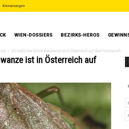
Kleinanzeigen
ECK
WIEN-DOSSIERS
BEZIRKS-HEROS
GEWINNS
rsch
(C) AGES: Die Grüne Reiswanze ist in Österreich auf dem Vormarsch.
wanze ist in Österreich auf