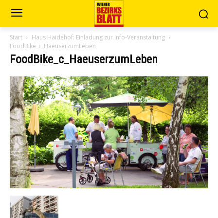
Start
Haus Haidehof: Einladung zur Info-Veranstaltung
FoodBike_c_HaeuserzumLeben
FoodBike_c_HaeuserzumLeben