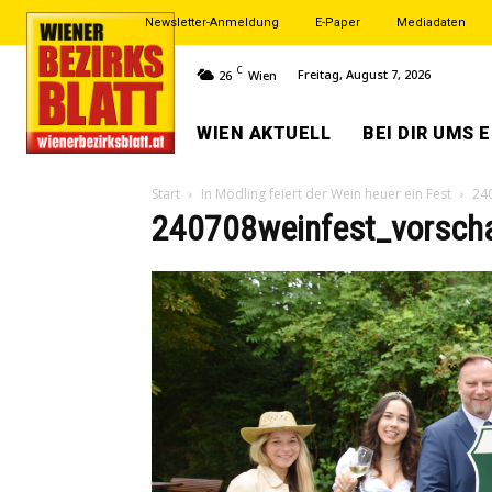
Newsletter-Anmeldung
E-Paper
Mediadaten
C
Freitag, August 7, 2026
26
Wien
WIEN AKTUELL
BEI DIR UMS 
Start
In Mödling feiert der Wein heuer ein Fest
24
240708weinfest_vorsch