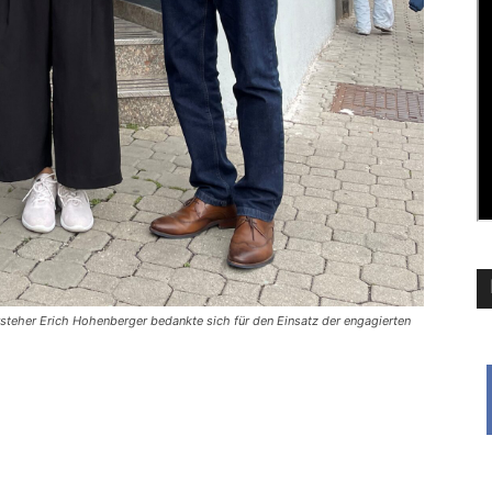
rsteher Erich Hohenberger bedankte sich für den Einsatz der engagierten