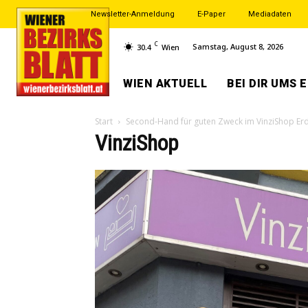
Newsletter-Anmeldung
E-Paper
Mediadaten
C
Samstag, August 8, 2026
30.4
Wien
WIEN AKTUELL
BEI DIR UMS 
Start
Second-Hand für guten Zweck im VinziShop Er
VinziShop