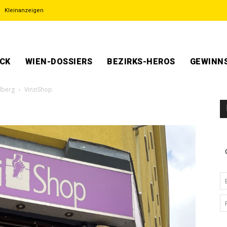
Kleinanzeigen
ECK
WIEN-DOSSIERS
BEZIRKS-HEROS
GEWINNS
dberg
VinziShop