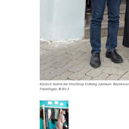
Kürzlich feierte der VinziShop Erdberg Jubiläum. Bezirksvo
Freiwilligen. © BV 3