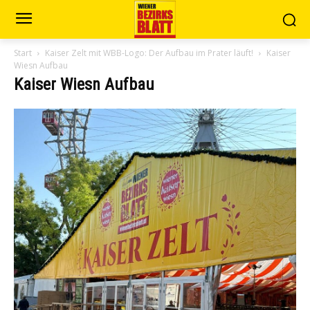
Start
Kaiser Zelt mit WBB-Logo: Der Aufbau im Prater läuft!
Kaiser
Wiesn Aufbau
Kaiser Wiesn Aufbau