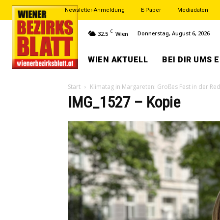
Newsletter-Anmeldung
E-Paper
Mediadaten
C
Donnerstag, August 6, 2026
32.5
Wien
WIEN AKTUELL
BEI DIR UMS 
Start
Klimatag in Margareten: Großes Fest in der Re
IMG_1527 – Kopie