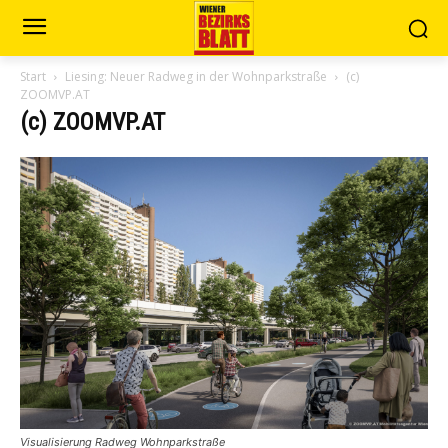
Start
Liesing: Neuer Radweg in der Wohnparkstraße
(c)
ZOOMVP.AT
(c) ZOOMVP.AT
Visualisierung Radweg Wohnparkstraße