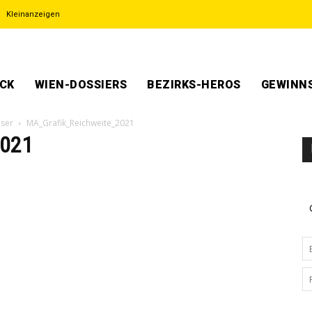
Kleinanzeigen
ECK
WIEN-DOSSIERS
BEZIRKS-HEROS
GEWINNS
iser
MA_Grafik_Reichweite_2021
2021