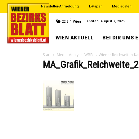
Newsletter-Anmeldung
E-Paper
Mediadaten
C
Freitag, August 7, 2026
22.2
Wien
WIEN AKTUELL
BEI DIR UMS 
Start
Media-Analyse: WBB ist Wiener Reichweiten-Ka
MA_Grafik_Reichweite_