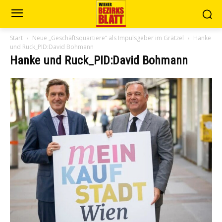
Start
Neue „Geschäftsquartiere“ als Impulsgeber im Grätzel
Hanke
und Ruck_PID:David Bohmann
Hanke und Ruck_PID:David Bohmann