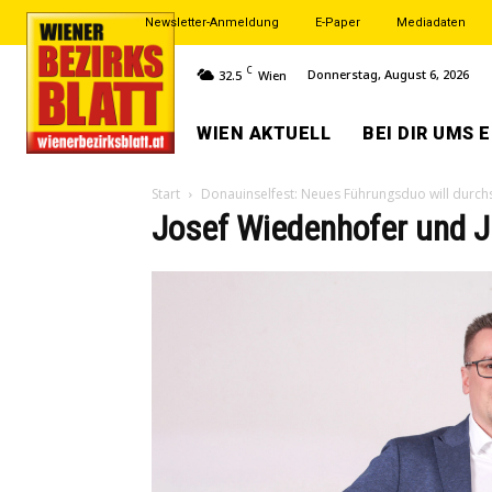
Newsletter-Anmeldung
E-Paper
Mediadaten
C
Donnerstag, August 6, 2026
32.5
Wien
WIEN AKTUELL
BEI DIR UMS 
Start
Donauinselfest: Neues Führungsduo will durch
Josef Wiedenhofer und J