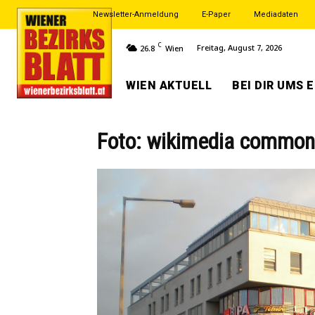
Newsletter-Anmeldung
E-Paper
Mediadaten
C
Freitag, August 7, 2026
26.8
Wien
WIEN AKTUELL
BEI DIR UMS 
Foto: wikimedia common