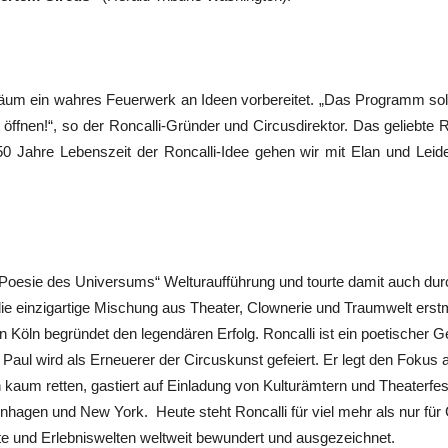
um ein wahres Feuerwerk an Ideen vorbereitet. „Das Programm soll
 öffnen!“, so der Roncalli-Gründer und Circusdirektor. Das geliebte 
50 Jahre Lebenszeit der Roncalli-Idee gehen wir mit Elan und Leid
e Poesie des Universums“ Welturaufführung und tourte damit auch dur
ie einzigartige Mischung aus Theater, Clownerie und Traumwelt erstm
 Köln begründet den legendären Erfolg. Roncalli ist ein poetischer
 Paul wird als Erneuerer der Circuskunst gefeiert. Er legt den Fokus
kaum retten, gastiert auf Einladung von Kulturämtern und Theaterfesti
agen und New York. Heute steht Roncalli für viel mehr als nur für
e und Erlebniswelten weltweit bewundert und ausgezeichnet.