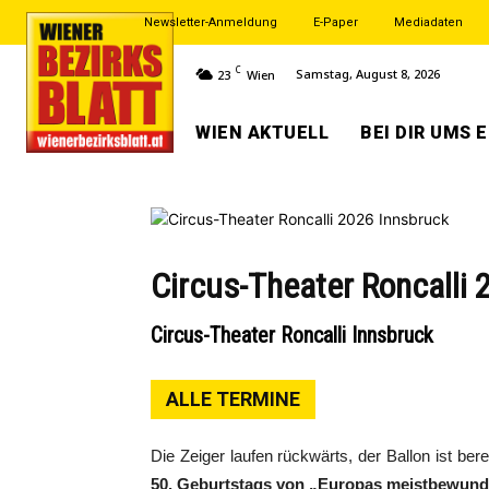
Newsletter-Anmeldung
E-Paper
Mediadaten
C
Samstag, August 8, 2026
23
Wien
WIEN AKTUELL
BEI DIR UMS 
Circus-Theater Roncalli
Circus-Theater Roncalli Innsbruck
ALLE TERMINE
Die Zeiger laufen rückwärts, der Ballon ist ber
50. Geburtstags von „Europas meistbewund