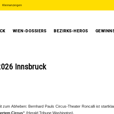
Kleinanzeigen
ECK
WIEN-DOSSIERS
BEZIRKS-HEROS
GEWINNS
 2026 Innsbruck
eit zum Abheben: Bernhard Pauls Circus-Theater Roncalli ist startkl
ertem Circus“
(Herald Tribune Washington).