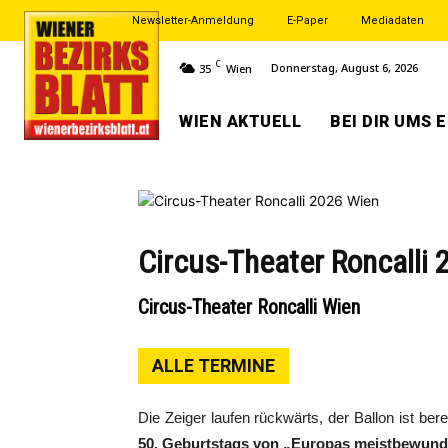
Newsletter-Anmeldung
E-Paper
Mediadaten
C
Donnerstag, August 6, 2026
35
Wien
WIEN AKTUELL
BEI DIR UMS 
Circus-Theater Roncalli
Circus-Theater Roncalli Wien
ALLE TERMINE
Die Zeiger laufen rückwärts, der Ballon ist ber
50. Geburtstags von „Europas meistbewund