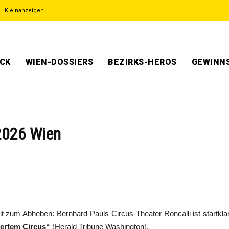
Kleinanzeigen
ECK
WIEN-DOSSIERS
BEZIRKS-HEROS
GEWINNS
 2026 Wien
eit zum Abheben: Bernhard Pauls Circus-Theater Roncalli ist startkl
ertem Circus“
(Herald Tribune Washington).