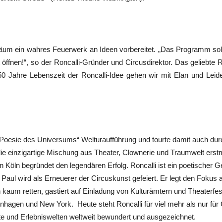
um ein wahres Feuerwerk an Ideen vorbereitet. „Das Programm soll
 öffnen!“, so der Roncalli-Gründer und Circusdirektor. Das geliebte 
50 Jahre Lebenszeit der Roncalli-Idee gehen wir mit Elan und Leid
e Poesie des Universums“ Welturaufführung und tourte damit auch dur
ie einzigartige Mischung aus Theater, Clownerie und Traumwelt erstm
 Köln begründet den legendären Erfolg. Roncalli ist ein poetischer
 Paul wird als Erneuerer der Circuskunst gefeiert. Er legt den Fokus
kaum retten, gastiert auf Einladung von Kulturämtern und Theaterfesti
agen und New York. Heute steht Roncalli für viel mehr als nur für
e und Erlebniswelten weltweit bewundert und ausgezeichnet.