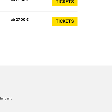
TICKETS
ab 27,00 €
TICKETS
ndung und