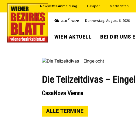
Newsletter-Anmeldung
E-Paper
Mediadaten
C
Donnerstag, August 6, 2026
26.8
Wien
WIEN AKTUELL
BEI DIR UMS 
Die Teilzeitdivas – Einge
CasaNova Vienna
ALLE TERMINE