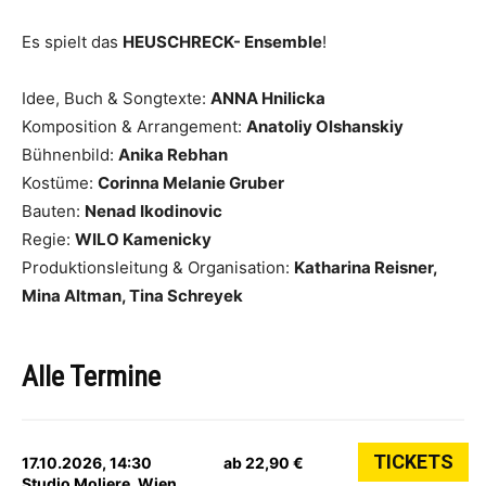
Es spielt das
HEUSCHRECK- Ensemble
!
​Idee, Buch & Songtexte:
ANNA Hnilicka
Komposition & Arrangement:
Anatoliy Olshanskiy
Bühnenbild:
Anika Rebhan
Kostüme:
Corinna Melanie Gruber
Bauten:
Nenad Ikodinovic
Regie:
WILO Kamenicky
Produktionsleitung & Organisation:
Katharina Reisner,
Mina Altman, Tina Schreyek
Alle Termine
TICKETS
17.10.2026, 14:30
ab 22,90 €
Studio Moliere, Wien