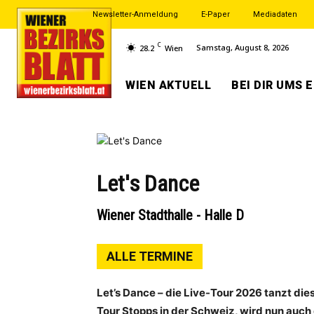
Newsletter-Anmeldung
E-Paper
Mediadaten
C
Samstag, August 8, 2026
28.2
Wien
WIEN AKTUELL
BEI DIR UMS 
Let's Dance
Wiener Stadthalle - Halle D
ALLE TERMINE
Let’s Dance – die Live-Tour 2026 tanzt di
Tour Stopps in der Schweiz, wird nun auc