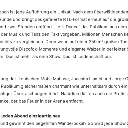
ch ist jede Aufführung ein Unikat: Nach dem überwältigenden E
e Runde und bringt das gefeierte RTL-Format erneut auf die g
und zwei Stunden entführt „Let’s Dance“ das Publikum aus dem Al
in der Musik und Tanz den Takt vorgeben. Millionen Menschen
it nichts zu vergleichen. Denn wenn auf einer 250 m² großen T
ngvolle Discofox-Momente und elegante Walzer in perfekter S
r: Das ist mehr als eine Show. Das ist Leidenschaft pur.
ung der ikonischen Motsi Mabuse, Joachim Llambi und Jorge G
s Publikum gleichermaßen charmant wie unterhaltsam durch ein
liger Überraschungen führt. Natürlich dürfen auch die Profis 
ke, der das Feuer in der Arena entfacht.
 – jeden Abend einzigartig neu
s und gewinnt den begehrten Wanderpokal? So wird jede Show 