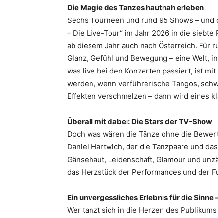
Die Magie des Tanzes hautnah erleben
Sechs Tourneen und rund 95 Shows – und do
– Die Live-Tour“ im Jahr 2026 in die siebt
ab diesem Jahr auch nach Österreich. Für r
Glanz, Gefühl und Bewegung – eine Welt, 
was live bei den Konzerten passiert, ist m
werden, wenn verführerische Tangos, schwu
Effekten verschmelzen – dann wird eines kla
Überall mit dabei: Die Stars der TV-Show
Doch was wären die Tänze ohne die Bewert
Daniel Hartwich, der die Tanzpaare und da
Gänsehaut, Leidenschaft, Glamour und unzäh
das Herzstück der Performances und der Fun
Ein unvergessliches Erlebnis für die Sinne
Wer tanzt sich in die Herzen des Publikum