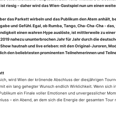
ist riesig – daher wird das Wien-Gastspiel nun um einen weite
er das Parkett wirbeln und das Publikum den Atem anhält, beg
Hingabe und Gefühl. Egal, ob Rumba, Tango, Cha-Cha-Cha - das
digkeit einen wahren Hype auslöste, ist mittlerweile zu einer 
 2019 nahezu ununterbrochen Jahr für Jahr durch die deutsche
how hautnah und live erleben: mit den Original-Juroren, Mod
rlich den beliebtesten prominenten Teilnehmerinnen und Teil
att
 sich, wird Wien der krönende Abschluss der diesjährigen Tour
mit ein lang gehegter Wunsch endlich Wirklichkeit. Wenn sich i
s Publikum ein Finale voller Emotionen und unvergesslicher M
hluss – ein Abend, an dem sich die Energie der gesamten Tour 