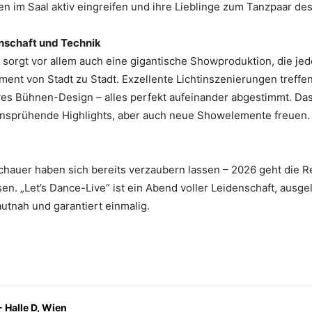
en im Saal aktiv eingreifen und ihre Lieblinge zum Tanzpaar d
nschaft und Technik
 sorgt vor allem auch eine gigantische Showproduktion, die jede
ent von Stadt zu Stadt. Exzellente Lichtinszenierungen treffen
ves Bühnen-Design – alles perfekt aufeinander abgestimmt. Da
kensprühende Highlights, aber auch neue Showelemente freuen.
schauer haben sich bereits verzaubern lassen – 2026 geht die 
. „Let’s Dance-Live“ ist ein Abend voller Leidenschaft, ausg
utnah und garantiert einmalig.
- Halle D, Wien