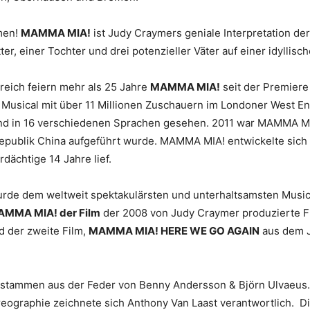
men!
MAMMA MIA!
ist Judy Craymers geniale Interpretation de
r, einer Tochter und drei potenzieller Väter auf einer idyllisch
reich feiern mehr als 25 Jahre
MAMMA MIA!
seit der Premiere 
 Musical mit über 11 Millionen Zuschauern im Londoner West 
nd in 16 verschiedenen Sprachen gesehen. 2011 war MAMMA MIA
republik China aufgeführt wurde. MAMMA MIA! entwickelte sich
ächtige 14 Jahre lief.
rde dem weltweit spektakulärsten und unterhaltsamsten Musica
MMA MIA! der Film
der 2008 von Judy Craymer produzierte Fi
d der zweite Film,
MAMMA MIA! HERE WE GO AGAIN
aus dem Ja
stammen aus der Feder von Benny Andersson & Björn Ulvaeus.
oreographie zeichnete sich Anthony Van Laast verantwortlich. 