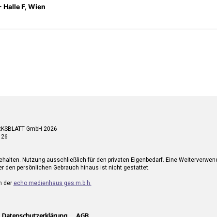
 Halle F, Wien
RKSBLATT GmbH 2026
 26
ehalten. Nutzung ausschließlich für den privaten Eigenbedarf. Eine Weiterverwe
r den persönlichen Gebrauch hinaus ist nicht gestattet.
n der
echo medienhaus ges.m.b.h.
Datenschutzerklärung
AGB