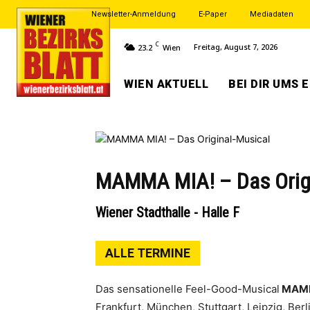
Newsletter-Anmeldung
E-Paper
Mediadaten
C
Freitag, August 7, 2026
23.2
Wien
WIEN AKTUELL
BEI DIR UMS 
MAMMA MIA! – Das Origi
Wiener Stadthalle - Halle F
ALLE TERMINE
Das sensationelle Feel-Good-Musical
MAMM
Frankfurt, München, Stuttgart, Leipzig, Be