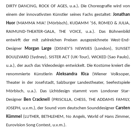
DIRTY DANCING, ROCK OF AGES, u.a.)
.
Die Choreografie wird von
einem der innovativsten Künstler seines Fachs gestaltet:
Jonathan
Huor
(MAMMA MIA!
(Mörbisch), KUDAMM ‘56, ROMEO & JULIA,
RAIMUND-THEATER-GALA, THE VOICE, u.a.).
Das Bühnenbild
entwirft der mit zahlreichen Preisen ausgezeichnete West-End-
Designer
Morgan Large
(DISNEY’S NEWSIES (London), SUNSET
BOULEVARD (Sydney), SISTER ACT (UK-Tour), WICKED (Sao Paulo),
u.a.), der auch das Videodesign entwickelt. Die Kostüme kreiert die
renommierte Künstlerin
Aleksandra Kica
(Wiener Volksoper,
Theater in der Josefstadt, Salzburger Landestheater, Seefestspiele
Mörbisch, u.a.). Das Lichtdesign stammt vom Londoner Star-
Designer
Ben Cracknell
(PRISCILLA, CHESS, THE ADDAMS FAMILY,
JOSEPH, u.v.m.), der Sound vom deutschen Sounddesigner
Carsten
Kümmel
(LUTHER, BETHLEHEM, No Angels, World of Hans Zimmer,
Eurovision Song Contest, u.v.m.).