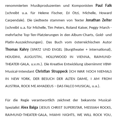
renommierten Musikproduzenten und Komponisten
Paul Falk
(schreibt u.a. für Helene Fischer, DJ Ötzi, Michelle, Howard
Carpendale). Die Liedtexte stammen von Texter
Jonathan Zelter
(schreibt u.a. für Michelle, Tim Peters, Roland Kaiser, Peggy March -
mehrfache Top-Ten-Platzierungen in den Album-Charts, Gold- und
Platin-Auszeichnungen). Das Buch vom österreichischen Autor
Thomas Kahry
(SPATZ UND ENGEL (Burgtheater + international),
HOUDINI, AUGUSTIN, HOLLYWOOD IN VIENNA, RAIMUND-
THEATER-GALA, u.v.m.).
Die Kreative Entwicklung übernimmt VBW-
Musical-Intendant
Christian Struppeck
(ICH WAR NOCH NIEMALS
IN NEW YORK, DER BESUCH DER ALTEN DAME, I AM FROM
AUSTRIA, ROCK ME AMADEUS – DAS FALCO MUSICAL, u.a.).
Für die Regie verantwortlich zeichnet der bekannte Musical-
Spezialist
Alex Balga
(JESUS CHRIST SUPERSTAR, MESSIAH ROCKS,
RAIMUND-THEATER-GALA, MIAMI NIGHTS, WE WILL ROCK YOU,