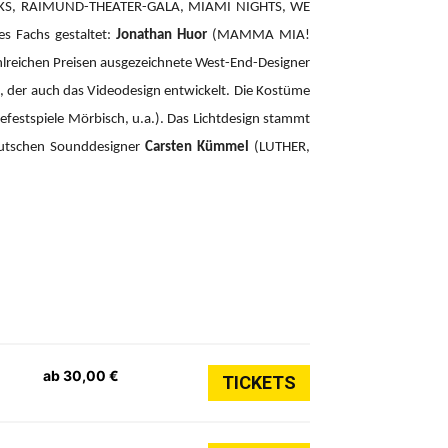
CKS, RAIMUND-THEATER-GALA, MIAMI NIGHTS, WE
es Fachs gestaltet:
Jonathan Huor
(MAMMA MIA!
hlreichen Preisen ausgezeichnete West-End-Designer
der auch das Videodesign entwickelt. Die Kostüme
efestspiele Mörbisch, u.a.). Das Lichtdesign stammt
eutschen Sounddesigner
Carsten Kümmel
(LUTHER,
ab 30,00 €
TICKETS