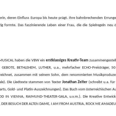
erin, deren Einfluss Europa bis heute prägt. Ihre bahnbrechenden Errung
tig formte. Das faszinierende Leben einer Frau, die die Spielregeln neu 
 MUSICAL haben die VBW ein
erstklassiges Kreativ-Team
zusammengestellt
GEBOTE, BETHLEHEM, LUTHER, u.a., mehrfacher ECHO-Preisträger, 50 Pl
h zeichnet, zusammen mit seinem Sohn, dem renommierten Musikprodu
ale). Die Liedtexte stammen von Texter
Jonathan Zelter
(schreibt u.a. fü
rts, Gold- und Platin-Auszeichnungen). Das Buch vom österreichischen A
OOD IN VIENNA, RAIMUND-THEATER-GALA, u.v.m.).
Die Kreative Entwi
 DER BESUCH DER ALTEN DAME, I AM FROM AUSTRIA, ROCK ME AMADEUS 