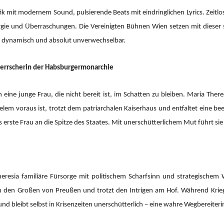
mit modernem Sound, pulsierende Beats mit eindringlichen Lyrics. Zeitlos
ergie und Überraschungen. Die Vereinigten Bühnen Wien setzen mit dieser 
, dynamisch und absolut unverwechselbar.
 Herrscherin der Habsburgermonarchie
eine junge Frau, die nicht bereit ist, im Schatten zu bleiben. Maria Ther
 vielem voraus ist, trotzt dem patriarchalen Kaiserhaus und entfaltet eine 
s erste Frau an die Spitze des Staates. Mit unerschütterlichem Mut führt si
resia familiäre Fürsorge mit politischem Scharfsinn und strategischem 
ich den Großen von Preußen und trotzt den Intrigen am Hof. Während Krie
 und bleibt selbst in Krisenzeiten unerschütterlich – eine wahre Wegbereiteri