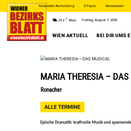
Newsletter-Anmeldung
E-Paper
Mediadaten
C
Freitag, August 7, 2026
23.2
Wien
WIEN AKTUELL
BEI DIR UMS 
MARIA THERESIA – DAS
Ronacher
ALLE TERMINE
Epische Dramatik: kraftvolle Musik und spannende