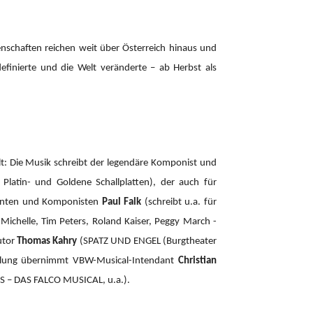
enschaften reichen weit über Österreich hinaus und
definierte und die Welt veränderte – ab Herbst als
: Die Musik schreibt der legendäre Komponist und
atin- und Goldene Schallplatten), der auch für
zenten und Komponisten
Paul Falk
(schreibt u.a. für
r Michelle, Tim Peters, Roland Kaiser, Peggy March -
utor
Thomas Kahry
(SPATZ UND ENGEL (Burgtheater
cklung übernimmt VBW-Musical-Intendant
Christian
– DAS FALCO MUSICAL, u.a.).