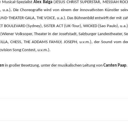
 Musical-Spezialist
Alex Balga
(JESUS CHRIST SUPERSTAR, MESSIAH RO
 u.a.)
.
Die Choreografie wird von einem der innovativsten Künstler sein
ND-THEATER-GALA, THE VOICE, u.a.).
Das Bühnenbild entwirft der mit za
 BOULEVARD (Sydney), SISTER ACT (UK-Tour), WICKED (Sao Paulo), u.a.), 
(Wiener Volksoper, Theater in der Josefstadt, Salzburger Landestheater, Se
CILLA, CHESS, THE ADDAMS FAMILY, JOSEPH, u.v.m.), der Sound vom d
ision Song Contest, u.v.m.).
ien
in großer Besetzung, unter der musikalischen Leitung von
Carsten Paap
.