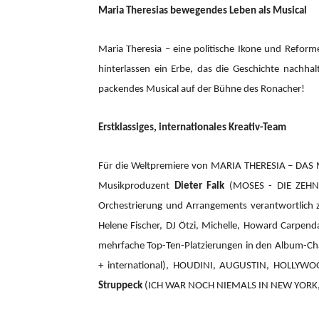
Maria Theresias bewegendes Leben als Musical
Maria Theresia – eine politische Ikone und Reform
hinterlassen ein Erbe, das die Geschichte nachhal
packendes Musical auf der Bühne des Ronacher!
Erstklassiges, internationales Kreativ-Team
Für die Weltpremiere von MARIA THERESIA – DAS
Musikproduzent
Dieter Falk
(MOSES - DIE ZEHN 
Orchestrierung und Arrangements verantwortlic
Helene Fischer, DJ Ötzi, Michelle, Howard Carpend
mehrfache Top-Ten-Platzierungen in den Album-Cha
+ international), HOUDINI, AUGUSTIN, HOLLYW
Struppeck
(ICH WAR NOCH NIEMALS IN NEW YORK,