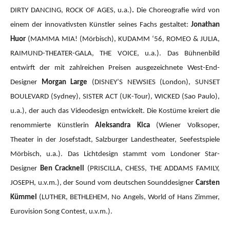
DIRTY DANCING, ROCK OF AGES, u.a.)
.
Die Choreografie wird von
einem der innovativsten Künstler seines Fachs gestaltet:
Jonathan
Huor
(MAMMA MIA!
(Mörbisch), KUDAMM ‘56, ROMEO & JULIA,
RAIMUND-THEATER-GALA, THE VOICE, u.a.).
Das Bühnenbild
entwirft der mit zahlreichen Preisen ausgezeichnete West-End-
Designer
Morgan Large
(DISNEY’S NEWSIES (London), SUNSET
BOULEVARD (Sydney), SISTER ACT (UK-Tour), WICKED (Sao Paulo),
u.a.), der auch das Videodesign entwickelt. Die Kostüme kreiert die
renommierte Künstlerin
Aleksandra Kica
(Wiener Volksoper,
Theater in der Josefstadt, Salzburger Landestheater, Seefestspiele
Mörbisch, u.a.). Das Lichtdesign stammt vom Londoner Star-
Designer
Ben Cracknell
(PRISCILLA, CHESS, THE ADDAMS FAMILY,
JOSEPH, u.v.m.), der Sound vom deutschen Sounddesigner
Carsten
Kümmel
(LUTHER, BETHLEHEM, No Angels, World of Hans Zimmer,
Eurovision Song Contest, u.v.m.).