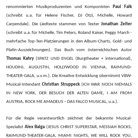
renommierten Musikproduzenten und Komponisten
Paul Falk
(schreibt u.a. für Helene Fischer, DJ Ötzi, Michelle, Howard
Carpendale). Die Liedtexte stammen von Texter
Jonathan Zelter
(schreibt u.a. für Michelle, Tim Peters, Roland Kaiser, Peggy March -
mehrfache Top-Ten-Platzierungen in den Album-Charts, Gold- und
Platin-Auszeichnungen). Das Buch vom österreichischen Autor
Thomas Kahry
(SPATZ UND ENGEL (Burgtheater + international),
HOUDINI, AUGUSTIN, HOLLYWOOD IN VIENNA, RAIMUND-
THEATER-GALA, u.v.m.).
Die Kreative Entwicklung übernimmt VBW-
Musical-Intendant
Christian Struppeck
(ICH WAR NOCH NIEMALS
IN NEW YORK, DER BESUCH DER ALTEN DAME, I AM FROM
AUSTRIA, ROCK ME AMADEUS – DAS FALCO MUSICAL, u.a.).
Für die Regie verantwortlich zeichnet der bekannte Musical-
Spezialist
Alex Balga
(JESUS CHRIST SUPERSTAR, MESSIAH ROCKS,
RAIMUND-THEATER-GALA, MIAMI NIGHTS, WE WILL ROCK YOU,