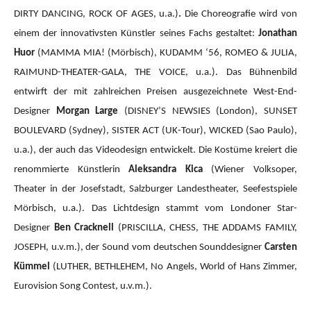
DIRTY DANCING, ROCK OF AGES, u.a.)
.
Die Choreografie wird von
einem der innovativsten Künstler seines Fachs gestaltet:
Jonathan
Huor
(MAMMA MIA!
(Mörbisch), KUDAMM ‘56, ROMEO & JULIA,
RAIMUND-THEATER-GALA, THE VOICE, u.a.).
Das Bühnenbild
entwirft der mit zahlreichen Preisen ausgezeichnete West-End-
Designer
Morgan Large
(DISNEY’S NEWSIES (London), SUNSET
BOULEVARD (Sydney), SISTER ACT (UK-Tour), WICKED (Sao Paulo),
u.a.), der auch das Videodesign entwickelt. Die Kostüme kreiert die
renommierte Künstlerin
Aleksandra Kica
(Wiener Volksoper,
Theater in der Josefstadt, Salzburger Landestheater, Seefestspiele
Mörbisch, u.a.). Das Lichtdesign stammt vom Londoner Star-
Designer
Ben Cracknell
(PRISCILLA, CHESS, THE ADDAMS FAMILY,
JOSEPH, u.v.m.), der Sound vom deutschen Sounddesigner
Carsten
Kümmel
(LUTHER, BETHLEHEM, No Angels, World of Hans Zimmer,
Eurovision Song Contest, u.v.m.).