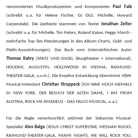
renommierten Musikproduzenten und Komponisten
Paul Falk
(schreibt u.a. für Helene Fischer, DJ Ötzi, Michelle, Howard
Carpendale). Die Liedtexte stammen von Texter
Jonathan Zelter
(schreibt u.a. für Michelle, Tim Peters, Roland Kaiser, Peggy March -
mehrfache Top-Ten-Platzierungen in den Album-Charts, Gold- und
Platin-Auszeichnungen). Das Buch vom österreichischen Autor
Thomas Kahry
(SPATZ UND ENGEL (Burgtheater + international),
HOUDINI, AUGUSTIN, HOLLYWOOD IN VIENNA, RAIMUND-
THEATER-GALA, u.v.m.).
Die Kreative Entwicklung übernimmt VBW-
Musical-Intendant
Christian Struppeck
(ICH WAR NOCH NIEMALS
IN NEW YORK, DER BESUCH DER ALTEN DAME, I AM FROM
AUSTRIA, ROCK ME AMADEUS – DAS FALCO MUSICAL, u.a.).
Für die Regie verantwortlich zeichnet der bekannte Musical-
Spezialist
Alex Balga
(JESUS CHRIST SUPERSTAR, MESSIAH ROCKS,
RAIMUND-THEATER-GALA, MIAMI NIGHTS, WE WILL ROCK YOU,