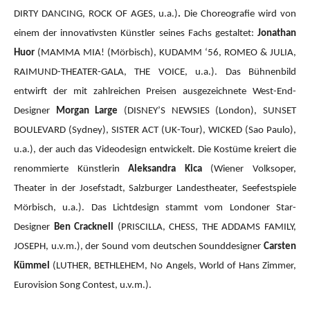
DIRTY DANCING, ROCK OF AGES, u.a.)
.
Die Choreografie wird von
einem der innovativsten Künstler seines Fachs gestaltet:
Jonathan
Huor
(MAMMA MIA!
(Mörbisch), KUDAMM ‘56, ROMEO & JULIA,
RAIMUND-THEATER-GALA, THE VOICE, u.a.).
Das Bühnenbild
entwirft der mit zahlreichen Preisen ausgezeichnete West-End-
Designer
Morgan Large
(DISNEY’S NEWSIES (London), SUNSET
BOULEVARD (Sydney), SISTER ACT (UK-Tour), WICKED (Sao Paulo),
u.a.), der auch das Videodesign entwickelt. Die Kostüme kreiert die
renommierte Künstlerin
Aleksandra Kica
(Wiener Volksoper,
Theater in der Josefstadt, Salzburger Landestheater, Seefestspiele
Mörbisch, u.a.). Das Lichtdesign stammt vom Londoner Star-
Designer
Ben Cracknell
(PRISCILLA, CHESS, THE ADDAMS FAMILY,
JOSEPH, u.v.m.), der Sound vom deutschen Sounddesigner
Carsten
Kümmel
(LUTHER, BETHLEHEM, No Angels, World of Hans Zimmer,
Eurovision Song Contest, u.v.m.).