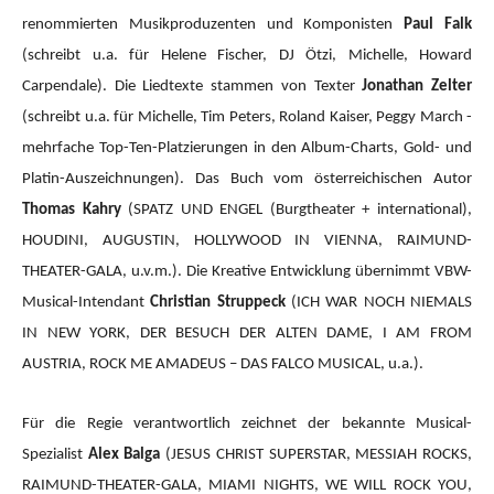
renommierten Musikproduzenten und Komponisten
Paul Falk
(schreibt u.a. für Helene Fischer, DJ Ötzi, Michelle, Howard
Carpendale). Die Liedtexte stammen von Texter
Jonathan Zelter
(schreibt u.a. für Michelle, Tim Peters, Roland Kaiser, Peggy March -
mehrfache Top-Ten-Platzierungen in den Album-Charts, Gold- und
Platin-Auszeichnungen). Das Buch vom österreichischen Autor
Thomas Kahry
(SPATZ UND ENGEL (Burgtheater + international),
HOUDINI, AUGUSTIN, HOLLYWOOD IN VIENNA, RAIMUND-
THEATER-GALA, u.v.m.).
Die Kreative Entwicklung übernimmt VBW-
Musical-Intendant
Christian Struppeck
(ICH WAR NOCH NIEMALS
IN NEW YORK, DER BESUCH DER ALTEN DAME, I AM FROM
AUSTRIA, ROCK ME AMADEUS – DAS FALCO MUSICAL, u.a.).
Für die Regie verantwortlich zeichnet der bekannte Musical-
Spezialist
Alex Balga
(JESUS CHRIST SUPERSTAR, MESSIAH ROCKS,
RAIMUND-THEATER-GALA, MIAMI NIGHTS, WE WILL ROCK YOU,