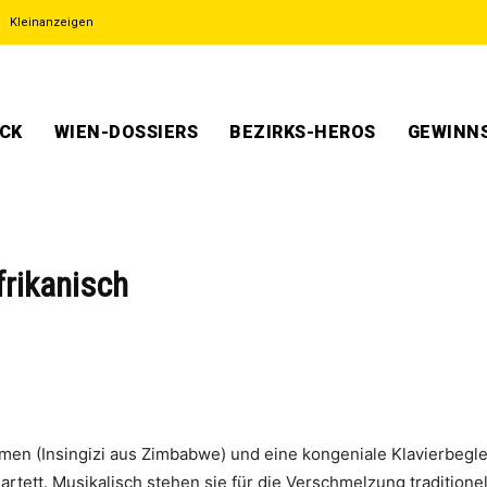
Kleinanzeigen
ECK
WIEN-DOSSIERS
BEZIRKS-HEROS
GEWINNS
frikanisch
mmen (Insingizi aus Zimbabwe) und eine kongeniale Klavierbegl
rtett. Musikalisch stehen sie für die Verschmelzung traditionel