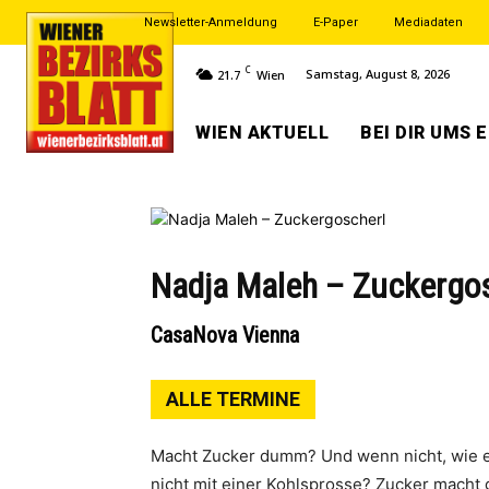
Newsletter-Anmeldung
E-Paper
Mediadaten
C
Samstag, August 8, 2026
21.7
Wien
WIEN AKTUELL
BEI DIR UMS 
Nadja Maleh – Zuckergo
CasaNova Vienna
ALLE TERMINE
Macht Zucker dumm? Und wenn nicht, wie e
nicht mit einer Kohlsprosse? Zucker macht 