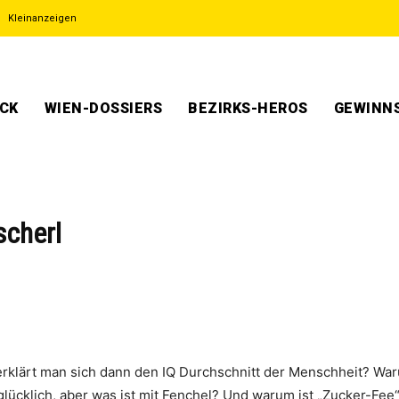
Kleinanzeigen
ECK
WIEN-DOSSIERS
BEZIRKS-HEROS
GEWINNS
scherl
rklärt man sich dann den IQ Durchschnitt der Menschheit? War
glücklich, aber was ist mit Fenchel? Und warum ist „Zucker-Fee