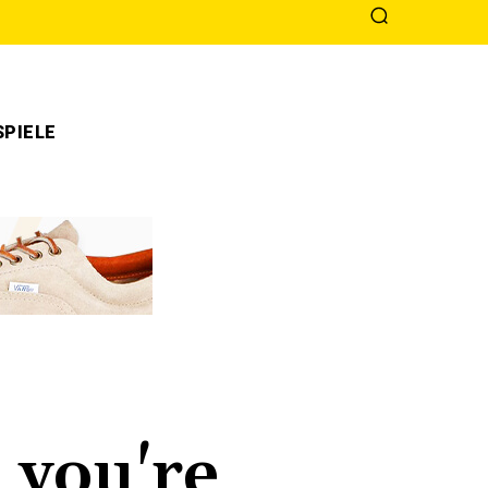
PIELE
 you're