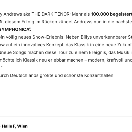
illy Andrews aka THE DARK TENOR: Mehr als
100.000 begeister
Mit diesem Erfolg im Rücken zündet Andrews nun in die nächste
„SYMPHONICA“.
n völlig neues Show-Erlebnis: Neben Billys unverkennbarer S
 auf ein innovatives Konzept, das Klassik in eine neue Zukun
neue Songs machen diese Tour zu einem Ereignis, das Musiklie
öchte ich Klassik neu erlebbar machen – modern, kraftvoll und 
.“
durch Deutschlands größte und schönste Konzerthallen.
 Halle F, Wien