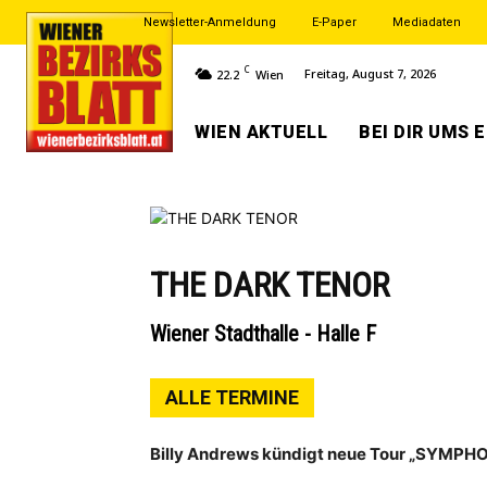
Newsletter-Anmeldung
E-Paper
Mediadaten
C
Freitag, August 7, 2026
22.2
Wien
WIEN AKTUELL
BEI DIR UMS 
THE DARK TENOR
Wiener Stadthalle - Halle F
ALLE TERMINE
Billy Andrews kündigt neue Tour „SYMPHONI