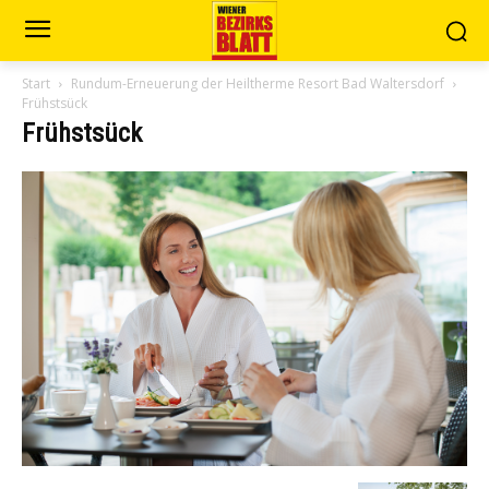
Start
Rundum-Erneuerung der Heiltherme Resort Bad Waltersdorf
Frühstsück
Frühstsück