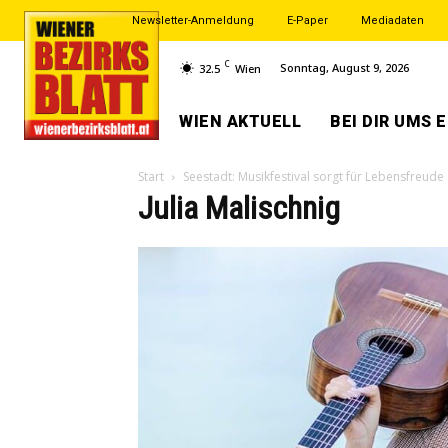
Newsletter-Anmeldung
E-Paper
Mediadaten
C
Sonntag, August 9, 2026
32.5
Wien
WIEN AKTUELL
BEI DIR UMS 
Start
Seestadt: Musikfestival sorgt für Lebensfreude
Julia Malischnig