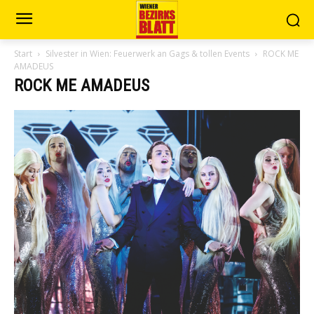
Start
Silvester in Wien: Feuerwerk an Gags & tollen Events
ROCK ME
AMADEUS
ROCK ME AMADEUS