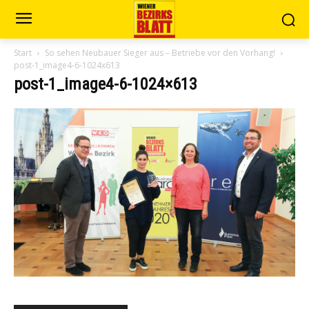
Start
So sehen Neubauer Sieger aus – Betriebe vor den Vorhang!
post-1_image4-6-1024x613
post-1_image4-6-1024×613