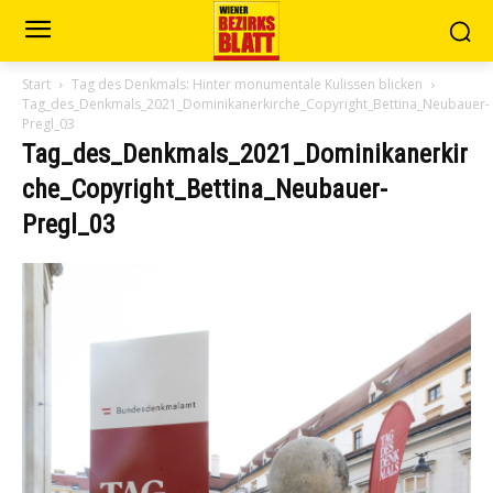
Start
Tag des Denkmals: Hinter monumentale Kulissen blicken
Tag_des_Denkmals_2021_Dominikanerkirche_Copyright_Bettina_Neubauer-
Pregl_03
Tag_des_Denkmals_2021_Dominikanerkir
che_Copyright_Bettina_Neubauer-
Pregl_03