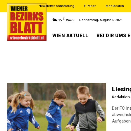
Newsletter-Anmeldung
E-Paper
Mediadaten
C
Donnerstag, August 6, 2026
35
Wien
WIEN AKTUELL
BEI DIR UMS 
Liesin
Redaktion
Der FC In
abwechslu
Aufgabens