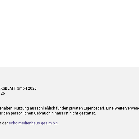
RKSBLATT GmbH 2026
 26
ehalten. Nutzung ausschließlich für den privaten Eigenbedarf. Eine Weiterverwe
r den persönlichen Gebrauch hinaus ist nicht gestattet.
n der
echo medienhaus ges.m.b.h.