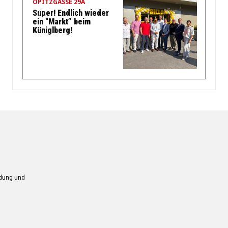
OPITZGASSE 29A
Super! Endlich wieder
ein “Markt” beim
Küniglberg!
ndung und