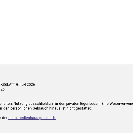
RKSBLATT GmbH 2026
 26
ehalten. Nutzung ausschließlich für den privaten Eigenbedarf. Eine Weiterverwe
r den persönlichen Gebrauch hinaus ist nicht gestattet.
n der
echo medienhaus ges.m.b.h.