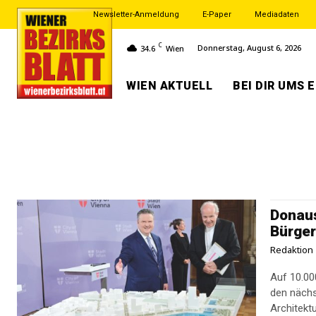
Newsletter-Anmeldung
E-Paper
Mediadaten
C
Donnerstag, August 6, 2026
34.6
Wien
WIEN AKTUELL
BEI DIR UMS 
Donaus
Bürger
Redaktion
Auf 10.00
den nächs
Architektu