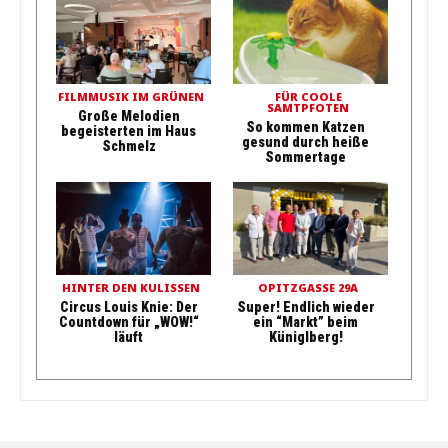
FILMMUSIK IM GRÜNEN
FÜR COOLE
SAMTPFOTEN
Große Melodien
So kommen Katzen
begeisterten im Haus
gesund durch heiße
Schmelz
Sommertage
HINTER DEN KULISSEN
OPITZGASSE 29A
Circus Louis Knie: Der
Super! Endlich wieder
Countdown für „WOW!“
ein “Markt” beim
läuft
Küniglberg!