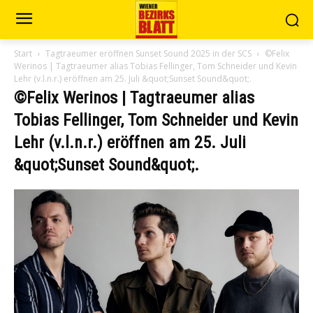
Start
Tagtraeumer eröffnen Sunset Sound 2025 in der SCS
©Felix
Werinos | Tagtraeumer alias Tobias Fellinger, Tom Schneider und Kevin
Lehr (v.l.n.r.) eröffnen am 25. Juli &quot;Sunset Sound&quot;.
©Felix Werinos | Tagtraeumer alias
Tobias Fellinger, Tom Schneider und Kevin
Lehr (v.l.n.r.) eröffnen am 25. Juli
&quot;Sunset Sound&quot;.