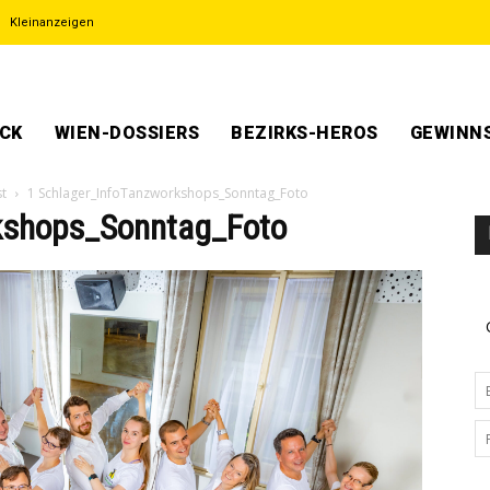
Kleinanzeigen
ECK
WIEN-DOSSIERS
BEZIRKS-HEROS
GEWINNS
st
1 Schlager_InfoTanzworkshops_Sonntag_Foto
kshops_Sonntag_Foto