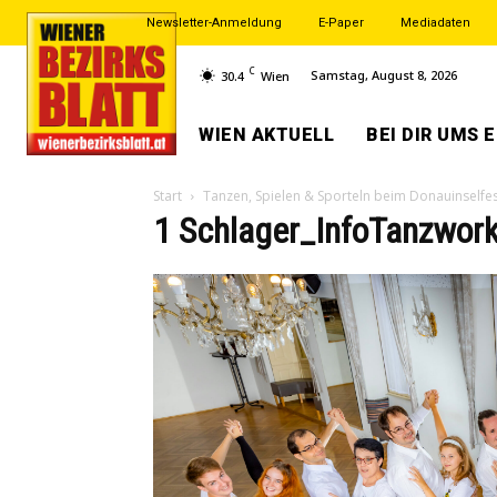
Newsletter-Anmeldung
E-Paper
Mediadaten
C
Samstag, August 8, 2026
30.4
Wien
WIEN AKTUELL
BEI DIR UMS 
Start
Tanzen, Spielen & Sporteln beim Donauinselfe
1 Schlager_InfoTanzwor