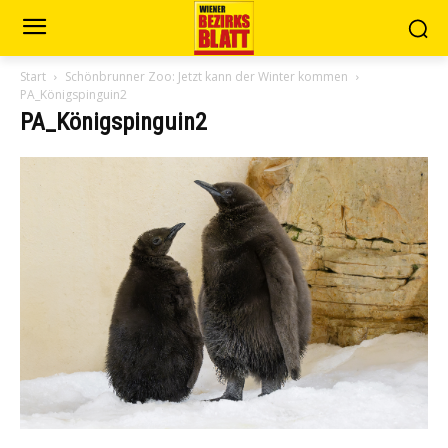
Start
Schönbrunner Zoo: Jetzt kann der Winter kommen
PA_Königspinguin2
PA_Königspinguin2