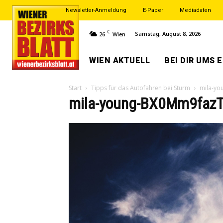
Newsletter-Anmeldung
E-Paper
Mediadaten
C
Samstag, August 8, 2026
26
Wien
WIEN AKTUELL
BEI DIR UMS 
Start
Tipps für das Autofahren bei Sturm
mila-yo
mila-young-BX0Mm9fazT