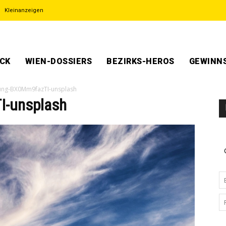
Kleinanzeigen
ECK
WIEN-DOSSIERS
BEZIRKS-HEROS
GEWINNS
ung-BX0Mm9fazTI-unsplash
I-unsplash