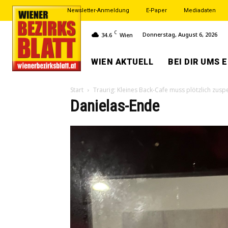
Newsletter-Anmeldung
E-Paper
Mediadaten
C
Donnerstag, August 6, 2026
34.6
Wien
WIEN AKTUELL
BEI DIR UMS 
Start
Traurig: Kleines Back-Cafe muss plötzlich zusp
Danielas-Ende