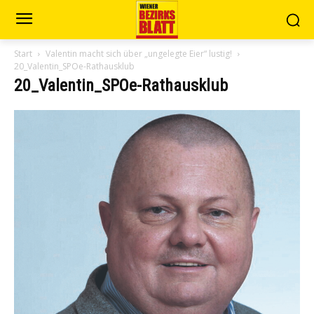
Start
Valentin macht sich über „ungelegte Eier“ lustig!
20_Valentin_SPOe-Rathausklub
20_Valentin_SPOe-Rathausklub